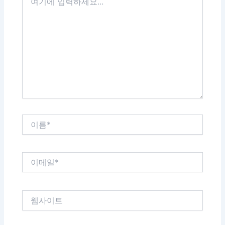
기
에
입
력
하
세
요...
이
름
*
이
메
일
*
웹
사
이
트