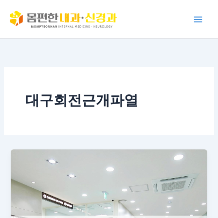
콘
텐
츠
로
건
너
뛰
기
대구회전근개파열