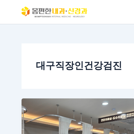
콘
텐
츠
로
건
너
뛰
기
대구직장인건강검진