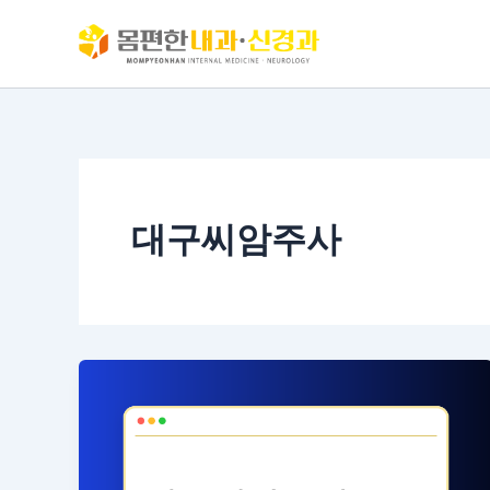
콘
텐
츠
로
건
너
뛰
기
대구씨암주사