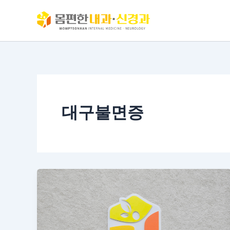
콘
텐
츠
로
건
너
뛰
기
대구불면증