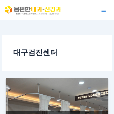
콘
텐
츠
로
건
너
뛰
기
대구검진센터