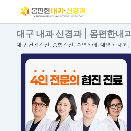
콘
텐
츠
로
대구 내과 신경과 | 몸편한내
건
너
대구 건강검진, 종합검진, 수면장애, 대명동 내과
뛰
기